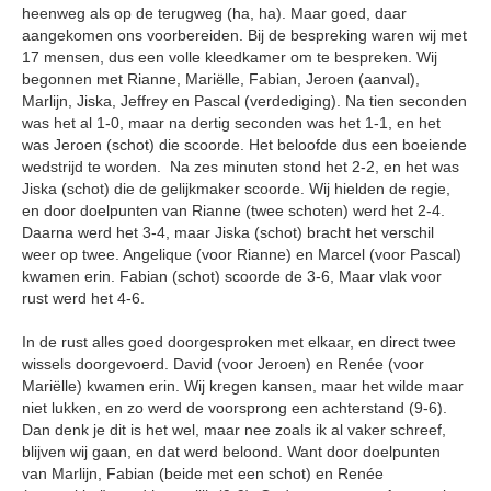
heenweg als op de terugweg (ha, ha). Maar goed, daar
aangekomen ons voorbereiden. Bij de bespreking waren wij met
17 mensen, dus een volle kleedkamer om te bespreken. Wij
begonnen met Rianne, Mariëlle, Fabian, Jeroen (aanval),
Marlijn, Jiska, Jeffrey en Pascal (verdediging). Na tien seconden
was het al 1-0, maar na dertig seconden was het 1-1, en het
was Jeroen (schot) die scoorde. Het beloofde dus een boeiende
wedstrijd te worden. Na zes minuten stond het 2-2, en het was
Jiska (schot) die de gelijkmaker scoorde. Wij hielden de regie,
en door doelpunten van Rianne (twee schoten) werd het 2-4.
Daarna werd het 3-4, maar Jiska (schot) bracht het verschil
weer op twee. Angelique (voor Rianne) en Marcel (voor Pascal)
kwamen erin. Fabian (schot) scoorde de 3-6, Maar vlak voor
rust werd het 4-6.
In de rust alles goed doorgesproken met elkaar, en direct twee
wissels doorgevoerd. David (voor Jeroen) en Renée (voor
Mariëlle) kwamen erin. Wij kregen kansen, maar het wilde maar
niet lukken, en zo werd de voorsprong een achterstand (9-6).
Dan denk je dit is het wel, maar nee zoals ik al vaker schreef,
blijven wij gaan, en dat werd beloond. Want door doelpunten
van Marlijn, Fabian (beide met een schot) en Renée