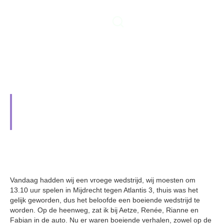
Vijfde verliest onnodig in
Mijdrecht van Atlantis 3
5 februari 2024
Vandaag hadden wij een vroege wedstrijd, wij moesten om
13.10 uur spelen in Mijdrecht tegen Atlantis 3, thuis was het
gelijk geworden, dus het beloofde een boeiende wedstrijd te
worden. Op de heenweg, zat ik bij Aetze, Renée, Rianne en
Fabian in de auto. Nu er waren boeiende verhalen, zowel op de