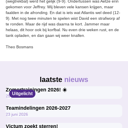
(wegtrekbal) werd het gelijk (9-9). Ondertussen was Aetze erin
gekomen voor Jeffrey. Wij bleven vele kansen krijgen, maar
faalden in de afronding. En dat is iets wat Atlantis wel deed (12-
9). Met nog twee minuten te spelen wist David een strafworp af
te ronden. Maar de rijd was daarna te kort. Jammer maar
helaas, dit hoor ook bij korfbal. Nu even drie weken rust, en de
tank opladen, en dan gaan wij weer knallen.
Theo Bosmans
laatste
nieuws
Zomertrainingen 2026! ☀️
Uitgelicht
25 juni 2026
Teamindelingen 2026-2027
23 juni 2026
Victum zoekt sterren!