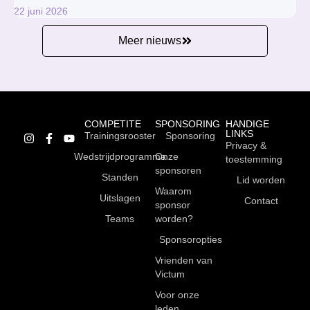
22 juni 2026
Meer nieuws
COMPETITE
SPONSORING
HANDIGE
LINKS
Trainingsrooster
Sponsoring
Privacy &
Wedstrijdprogramma
Onze
toestemming
sponsoren
Standen
Lid worden
Waarom
Uitslagen
Contact
sponsor
Teams
worden?
Sponsoropties
Vrienden van
Victum
Voor onze
leden