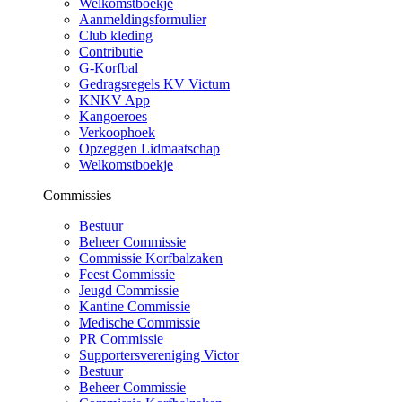
Welkomstboekje
Aanmeldingsformulier
Club kleding
Contributie
G-Korfbal
Gedragsregels KV Victum
KNKV App
Kangoeroes
Verkoophoek
Opzeggen Lidmaatschap
Welkomstboekje
Commissies
Bestuur
Beheer Commissie
Commissie Korfbalzaken
Feest Commissie
Jeugd Commissie
Kantine Commissie
Medische Commissie
PR Commissie
Supportersvereniging Victor
Bestuur
Beheer Commissie