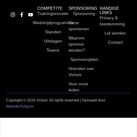
COMPETITE
SPONSORING
HANDIGE
LINKS
Trainingsrooster
Sponsoring
Privacy &
Wedstrijdprogramma
Onze
toestemming
sponsoren
Standen
Lid worden
Waarom
Uitslagen
Contact
sponsor
Teams
worden?
Sponsoropties
Vrienden van
Victum
Voor onze
leden
Copyright © 2026 Victum. All rights reserved | Gemaakt door
WebsiteToday.nl
Niet gevonden wat je zocht?