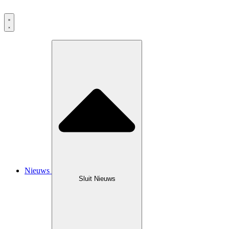
Ga
naar
de
inhoud
Nieuws
Sluit Nieuws