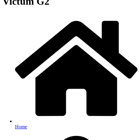
Victum G2
Home