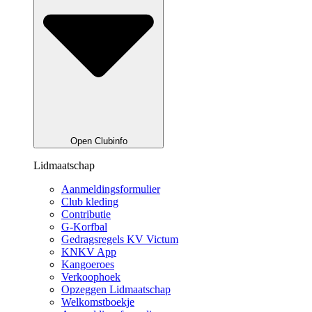
Open Clubinfo
Lidmaatschap
Aanmeldingsformulier
Club kleding
Contributie
G-Korfbal
Gedragsregels KV Victum
KNKV App
Kangoeroes
Verkoophoek
Opzeggen Lidmaatschap
Welkomstboekje