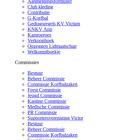
Aanmeldingsformulier
Club kleding
Contributie
G-Korfbal
Gedragsregels KV Victum
KNKV App
Kangoeroes
Verkoophoek
Opzeggen Lidmaatschap
Welkomstboekje
Commissies
Bestuur
Beheer Commissie
Commissie Korfbalzaken
Feest Commissie
Jeugd Commissie
Kantine Commissie
Medische Commissie
PR Commissie
Supportersvereniging Victor
Bestuur
Beheer Commissie
Commissie Korfbalzaken