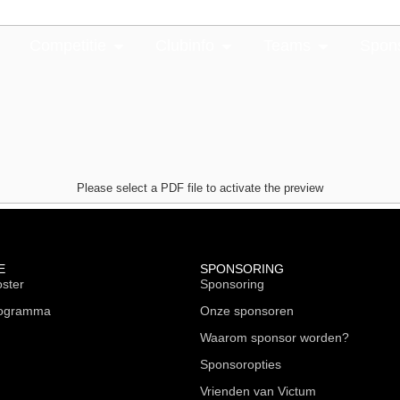
Competitie
Clubinfo
Teams
Spon
Please select a PDF file to activate the preview
E
SPONSORING
oster
Sponsoring
rogramma
Onze sponsoren
Waarom sponsor worden?
Sponsoropties
Vrienden van Victum