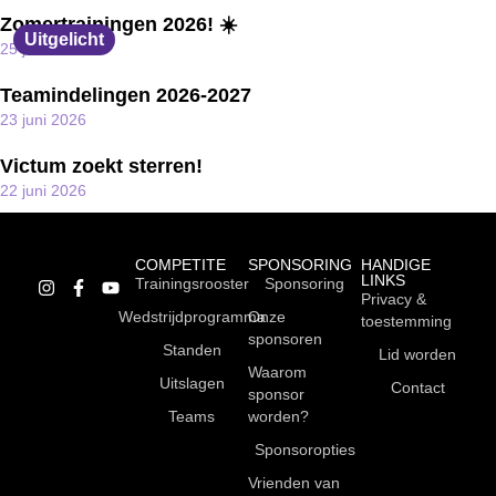
Zomertrainingen 2026! ☀️
Uitgelicht
25 juni 2026
Teamindelingen 2026-2027
23 juni 2026
Victum zoekt sterren!
22 juni 2026
COMPETITE
SPONSORING
HANDIGE
LINKS
Trainingsrooster
Sponsoring
Privacy &
Wedstrijdprogramma
Onze
toestemming
sponsoren
Standen
Lid worden
Waarom
Uitslagen
Contact
sponsor
Teams
worden?
Sponsoropties
Vrienden van