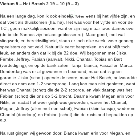
Victum 5 – Het Bosch 2 19 – 10 (9 – 3)
Na een lange dag, kon ik ook eindelijk weer eens bij het vijfde zijn, en
dat voelt als thuiskomen (ha, ha). Het was voor het vijfde en voor de
T.C., geen makkelijk seizoen, want er zijn nog maar twee dames over
(de beide Sannes zijn helaas geblesseerd). Maar goed, met wat
vliegwerk, en bereidwilligheid, staan er toch elke week, weer genoeg
speelsters op het veld. Natuurlijk eerst bespreken, en dat blijft toch
leuk, en anders dan dat ik bij de B2 doe. Wij begonnen met Jiska,
Femke, Jeffrey, Fabian (aanval), Nikki, Chantal, Tobias en Bart
(verdediging), en op de bank zaten, Tanja, Bianca, Pascal en Marco.
Donderdag was er al gewonnen in Lexmond, maar dat is geen
garantie. Jiska (schot) opende de score, maar Het Bosch, antwoordde
direct en nam een 1-2 voorsprong. Lang kon men niet genieten, want
het was Chantal (schot) die de 2-2 scoorde, en vlak daarop was het
Fabian (schot) die ons op 3-2 bracht. Daarna kwam Megan erin voor
Nikki, en nadat het weer gelijk was geworden, waren het Chantal,
Megan, Jeffrey (allen met een schot), Fabian (klein kansje), wederom
Chantal (doorloop) en Fabian (schot) die de ruststand bepaalden op
9-3.
Na rust gingen wij gewoon door, Bianca kwam erin voor Megan, en