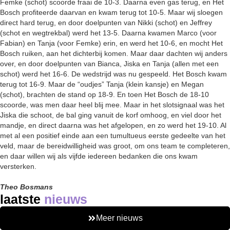
Femke (schot) scoorde fraai de 10-3. Daarna even gas terug, en Het
Bosch profiteerde daarvan en kwam terug tot 10-5. Maar wij sloegen
direct hard terug, en door doelpunten van Nikki (schot) en Jeffrey
(schot en wegtrekbal) werd het 13-5. Daarna kwamen Marco (voor
Fabian) en Tanja (voor Femke) erin, en werd het 10-6, en mocht Het
Bosch ruiken, aan het dichterbij komen. Maar daar dachten wij anders
over, en door doelpunten van Bianca, Jiska en Tanja (allen met een
schot) werd het 16-6. De wedstrijd was nu gespeeld. Het Bosch kwam
terug tot 16-9. Maar de “oudjes” Tanja (klein kansje) en Megan
(schot), brachten de stand op 18-9. En toen Het Bosch de 18-10
scoorde, was men daar heel blij mee. Maar in het slotsignaal was het
Jiska die schoot, de bal ging vanuit de korf omhoog, en viel door het
mandje, en direct daarna was het afgelopen, en zo werd het 19-10. Al
met al een positief einde aan een tumultueus eerste gedeelte van het
veld, maar de bereidwilligheid was groot, om ons team te completeren,
en daar willen wij als vijfde iedereen bedanken die ons kwam
versterken.
Theo Bosmans
laatste
nieuws
Meer nieuws