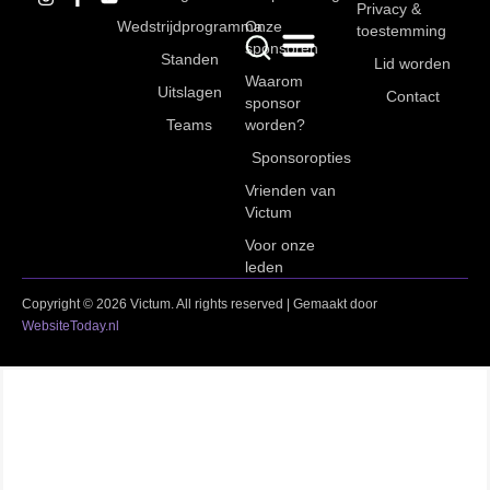
Privacy &
Wedstrijdprogramma
Onze
toestemming
sponsoren
Standen
Lid worden
Waarom
Uitslagen
Contact
sponsor
Teams
worden?
Sponsoropties
Vrienden van
Victum
Voor onze
leden
Copyright © 2026 Victum. All rights reserved | Gemaakt door
WebsiteToday.nl
Niet gevonden wat je zocht?