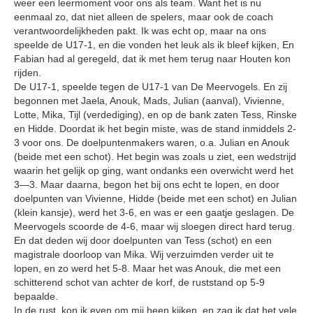
weer een leermoment voor ons als team. Want het is nu
eenmaal zo, dat niet alleen de spelers, maar ook de coach
verantwoordelijkheden pakt. Ik was echt op, maar na ons
speelde de U17-1, en die vonden het leuk als ik bleef kijken, En
Fabian had al geregeld, dat ik met hem terug naar Houten kon
rijden.
De U17-1, speelde tegen de U17-1 van De Meervogels. En zij
begonnen met Jaela, Anouk, Mads, Julian (aanval), Vivienne,
Lotte, Mika, Tijl (verdediging), en op de bank zaten Tess, Rinske
en Hidde. Doordat ik het begin miste, was de stand inmiddels 2-
3 voor ons. De doelpuntenmakers waren, o.a. Julian en Anouk
(beide met een schot). Het begin was zoals u ziet, een wedstrijd
waarin het gelijk op ging, want ondanks een overwicht werd het
3—3. Maar daarna, begon het bij ons echt te lopen, en door
doelpunten van Vivienne, Hidde (beide met een schot) en Julian
(klein kansje), werd het 3-6, en was er een gaatje geslagen. De
Meervogels scoorde de 4-6, maar wij sloegen direct hard terug.
En dat deden wij door doelpunten van Tess (schot) en een
magistrale doorloop van Mika. Wij verzuimden verder uit te
lopen, en zo werd het 5-8. Maar het was Anouk, die met een
schitterend schot van achter de korf, de ruststand op 5-9
bepaalde.
In de rust, kon ik even om mij heen kijken, en zag ik dat het vele