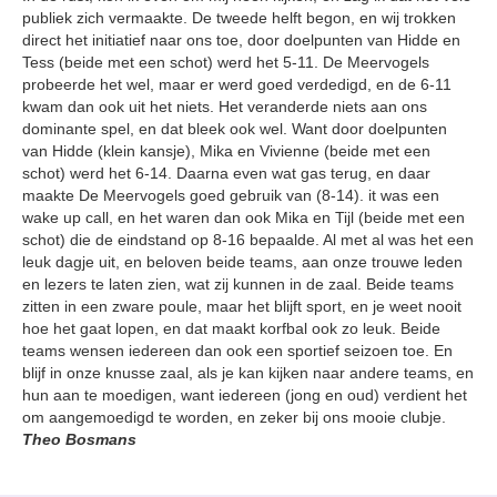
publiek zich vermaakte. De tweede helft begon, en wij trokken
direct het initiatief naar ons toe, door doelpunten van Hidde en
Tess (beide met een schot) werd het 5-11. De Meervogels
probeerde het wel, maar er werd goed verdedigd, en de 6-11
kwam dan ook uit het niets. Het veranderde niets aan ons
dominante spel, en dat bleek ook wel. Want door doelpunten
van Hidde (klein kansje), Mika en Vivienne (beide met een
schot) werd het 6-14. Daarna even wat gas terug, en daar
maakte De Meervogels goed gebruik van (8-14). it was een
wake up call, en het waren dan ook Mika en Tijl (beide met een
schot) die de eindstand op 8-16 bepaalde. Al met al was het een
leuk dagje uit, en beloven beide teams, aan onze trouwe leden
en lezers te laten zien, wat zij kunnen in de zaal. Beide teams
zitten in een zware poule, maar het blijft sport, en je weet nooit
hoe het gaat lopen, en dat maakt korfbal ook zo leuk. Beide
teams wensen iedereen dan ook een sportief seizoen toe. En
blijf in onze knusse zaal, als je kan kijken naar andere teams, en
hun aan te moedigen, want iedereen (jong en oud) verdient het
om aangemoedigd te worden, en zeker bij ons mooie clubje.
Theo Bosmans