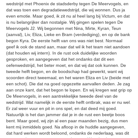
wedstrijd met Phoenix de stadsderby tegen De Meervogels, en
dat was toen een degradatiewedstrijd, die wij wonnen. Dus ja
even emotie. Maar goed, ik zit nu al heel lang bij Victum, en dat
is nu belangrijker dan nostalgie. Wij gingen spelen tegen De
Meervogels J2. Wij begonnen met Nina, Mirte, Kyran, Teun
(aanval), Liv, Eliza, Lieke en Bram (verdediging), en op de bank
begon Kyra. De eerste helft van ons was niet best. Normaal
geef ik ook de stand aan, maar dat wil ik het team niet aandoen
(dat houden wij intern). In de rust ook duidelijke woorden
gesproken, en aangegeven dat het ondanks dat dit een
oefenwedstrijd, het beter moet, en dat wij dat ook kunnen. De
tweede helft begon, en de boodschap had gewerkt, want wij
scoorden direct tweemaal, en het waren Eliza en Liv (beide met
een schot). Die dat na goed opgezette aanvallen deden. Je zag
aan onze kant, dat het begon te lopen. En wij kregen wat grip op
De Meervogels, in een aantrekkelijke tweede deel van de
wedstrijd. Wat namelijk in de eerste helft ontbrak, was er nu wel.
Er zal weer vuur en pit in ons spel, en dat deed mij goed.
Natuurlijk is het dan jammer dat je in de rust een beetje boos
bent. Maar goed, wij zijn al een paar maanden bezig, dus men
kent mij inmiddels goed. Na afloop in de huddle aangegeven,
dat hard werken wordt beloond, ondanks de nederlaag, was dit