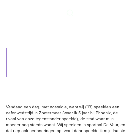
Oefenwedstrijddagje Zoetermeer,
eindigt in winst voor de U17-1 en
verlies voor de J3.
1 november 2025
Vandaag een dag, met nostalgie, want wij (J3) speelden een
oefenwedstrijd in Zoetermeer (waar ik 5 jaar bij Phoenix, de
rivaal van onze tegenstander speelde), de stad waar mijn
moeder nog steeds woont. Wij speelden in sporthal De Veur, en
dat riep ook herinneringen op, want daar speelde ik mijn laatste