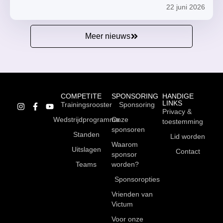
22 juni 2026
Meer nieuws
COMPETITE
SPONSORING
HANDIGE
LINKS
Trainingsrooster
Sponsoring
Privacy &
Wedstrijdprogramma
Onze
toestemming
sponsoren
Standen
Lid worden
Waarom
Uitslagen
Contact
sponsor
Teams
worden?
Sponsoropties
Vrienden van
Victum
Voor onze