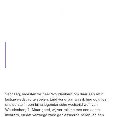
Hardwerkend vijfde wint verdiend
van Woudenberg 4, in spannend
duel
15 januari 2024
Vandaag, moesten wij naar Woudenberg om daar een altijd
lastige wedstrijd te spelen. Eind vorig jaar was ik hier ook, toen
ons eerste in een bijna legendarische wedstrijd won van
Woudenberg 1. Maar goed, wij vertrokken met een aantal
invallers, en dat vanwege twee geblesseerde heren, en een