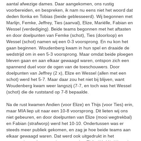
aantal afwezige dames. Daar aangekomen, ons rustig
voorbereiden, en bespreken, ik nam nu eens niet het woord dat
deden Ilonka en Tobias (beide geblesseerd). Wij begonnen met
Marlijn, Femke, Jeffrey, Ties (aanval), Elize, Mariëlle, Fabian en
Wessel (verdediging). Beide teams begonnen met het aftasten
en door doelpunten van Femke (schot), Ties (doorloop) en
Wessel (schot) namen wij een 0-3 voorsprong. En nu kon het
gaan beginnen. Woudenberg kwam in hun spel en draaide de
wedstrijd om in een 5-3 voorsprong. Maar omdat beide ploegen
bleven gaan en aan elkaar gewaagd waren, ontspon zich een
spannend duel voor de ogen van de toeschouwers. Door
doelpunten van Jeffrey (2 x), Elize en Wessel (allen met een
schot) werd het 5-7. Maar daar zou het niet bij blijven, want
Woudenberg kwam weer langszij (7-7, en toch was het Wessel
(schot) die de ruststand op 7-8 bepaalde.
Na de rust kwamen Andien (voor Elize) en Thijs (voor Ties) erin,
maar MIA liep uit naar een 10-8 voorsprong. Dit lieten wij ons
niet gebeuren, en door doelpunten van Elize (mooi wegtrekbal)
en Fabian (strafworp) werd het 10-10. Ondertussen was er
steeds meer publiek gekomen, en zag je hoe beide teams aan
elkaar gewaagd waren. Dat werd ook uitgedrukt in het