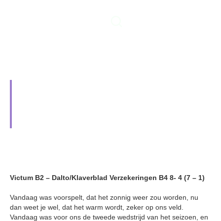
B2 wint verdiend voor volle
tribunes van Dalto
Klaverblad/Verzekeringen B4.
11 mei 2025
Victum B2 – Dalto/Klaverblad Verzekeringen B4 8- 4 (7 – 1)
Vandaag was voorspelt, dat het zonnig weer zou worden, nu
dan weet je wel, dat het warm wordt, zeker op ons veld.
Vandaag was voor ons de tweede wedstrijd van het seizoen, en