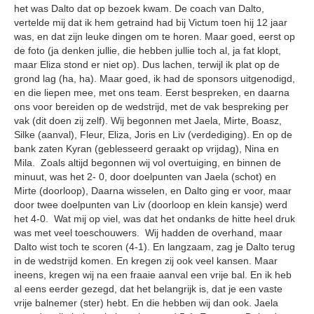
het was Dalto dat op bezoek kwam. De coach van Dalto,
vertelde mij dat ik hem getraind had bij Victum toen hij 12 jaar
was, en dat zijn leuke dingen om te horen. Maar goed, eerst op
de foto (ja denken jullie, die hebben jullie toch al, ja fat klopt,
maar Eliza stond er niet op). Dus lachen, terwijl ik plat op de
grond lag (ha, ha). Maar goed, ik had de sponsors uitgenodigd,
en die liepen mee, met ons team. Eerst bespreken, en daarna
ons voor bereiden op de wedstrijd, met de vak bespreking per
vak (dit doen zij zelf). Wij begonnen met Jaela, Mirte, Boasz,
Silke (aanval), Fleur, Eliza, Joris en Liv (verdediging). En op de
bank zaten Kyran (geblesseerd geraakt op vrijdag), Nina en
Mila. Zoals altijd begonnen wij vol overtuiging, en binnen de
minuut, was het 2- 0, door doelpunten van Jaela (schot) en
Mirte (doorloop), Daarna wisselen, en Dalto ging er voor, maar
door twee doelpunten van Liv (doorloop en klein kansje) werd
het 4-0. Wat mij op viel, was dat het ondanks de hitte heel druk
was met veel toeschouwers. Wij hadden de overhand, maar
Dalto wist toch te scoren (4-1). En langzaam, zag je Dalto terug
in de wedstrijd komen. En kregen zij ook veel kansen. Maar
ineens, kregen wij na een fraaie aanval een vrije bal. En ik heb
al eens eerder gezegd, dat het belangrijk is, dat je een vaste
vrije balnemer (ster) hebt. En die hebben wij dan ook. Jaela