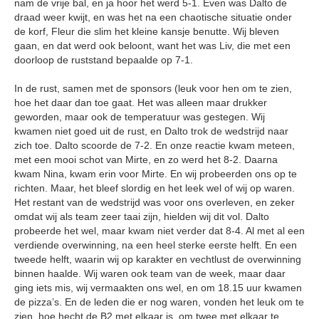
nam de vrije bal, en ja hoor het werd 5-1. Even was Dalto de
draad weer kwijt, en was het na een chaotische situatie onder
de korf, Fleur die slim het kleine kansje benutte. Wij bleven
gaan, en dat werd ook beloont, want het was Liv, die met een
doorloop de ruststand bepaalde op 7-1.
In de rust, samen met de sponsors (leuk voor hen om te zien,
hoe het daar dan toe gaat. Het was alleen maar drukker
geworden, maar ook de temperatuur was gestegen. Wij
kwamen niet goed uit de rust, en Dalto trok de wedstrijd naar
zich toe. Dalto scoorde de 7-2. En onze reactie kwam meteen,
met een mooi schot van Mirte, en zo werd het 8-2. Daarna
kwam Nina, kwam erin voor Mirte. En wij probeerden ons op te
richten. Maar, het bleef slordig en het leek wel of wij op waren.
Het restant van de wedstrijd was voor ons overleven, en zeker
omdat wij als team zeer taai zijn, hielden wij dit vol. Dalto
probeerde het wel, maar kwam niet verder dat 8-4. Al met al een
verdiende overwinning, na een heel sterke eerste helft. En een
tweede helft, waarin wij op karakter en vechtlust de overwinning
binnen haalde. Wij waren ook team van de week, maar daar
ging iets mis, wij vermaakten ons wel, en om 18.15 uur kwamen
de pizza’s. En de leden die er nog waren, vonden het leuk om te
zien, hoe hecht de B2 met elkaar is, om twee met elkaar te