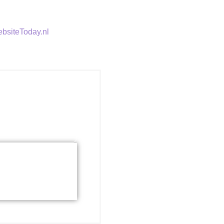
bsiteToday.nl
 zocht?