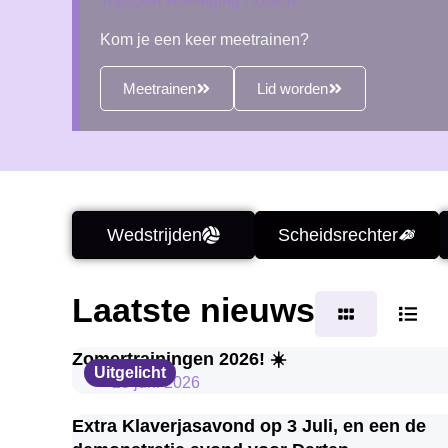
Topsport vereniging Houten.
Kom je een keer meetrainen?
Meetrainen
Lid worden
Wedstrijden
Scheidsrechter
Laatste nieuws
Zomertrainingen 2026! ☀️
Uitgelicht
25 juni 2026
Extra Klaverjasavond op 3 Juli, en een de