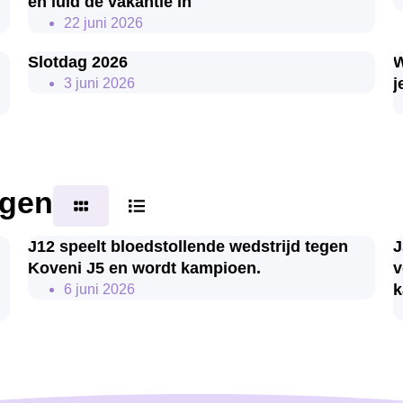
en luid de vakantie in
22 juni 2026
Slotdag 2026
W
j
3 juni 2026
agen
J12 speelt bloedstollende wedstrijd tegen
J
Koveni J5 en wordt kampioen.
v
k
6 juni 2026