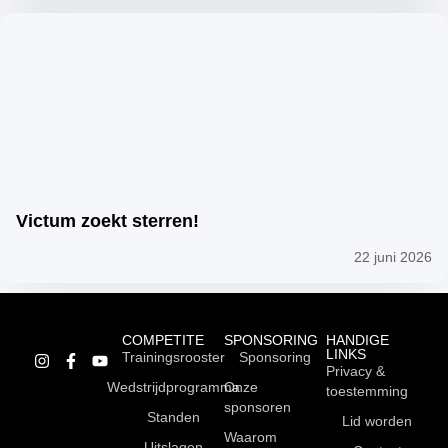
Victum zoekt sterren!
22 juni 2026
COMPETITE
SPONSORING
HANDIGE
LINKS
Trainingsrooster
Sponsoring
Privacy &
Wedstrijdprogramma
Onze
toestemming
sponsoren
Standen
Lid worden
Waarom
Uitslagen