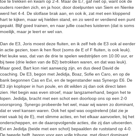
toe te trekken en kwam op 2-4. Maar de E7, gaf niet op, want ook de
ouders roerden zich, en ja hoor, door doelpunten van Siem en Nienke
werd het 4-4. De slotfase brak aan, en ook ik, zat met een kloppend
hart te kijken, maar wij hielden stand, en zo werd er verdiend een punt
gepakt. Blijf goed trainen, en naar jullie coaches luisteren (dat is soms
moeilijk, maar je leert er wel van.
Dan de E3, Joris moest deze fluiten, en ik zelf heb de E3 ook al eerder
in actie gezien, toen ik hen floot (soms de E of F fluiten, is ook leuk).
Het leuke was, dat van de drie te spelen wedstrijden om 10.00 uur, er
bij twee (drie leden van de B2) betrokken waren, en dat was leuk).
Maar goed, Bart kon niet aanwezig zijn, en dus deed David de
coaching. De E3, begon met Jedidja, Boaz, Sofie en Caro, en op de
bank begonnen Cas en Evi, en de tegenstander was Synergo E6. De
E3 zijn koploper in hun poule, en dit wilden zij dan ook direct laten
zien. Het begin was even stroef, maar langzamerhand, begon het te
lopen. Jedidja, bracht met een schot een doorloop ons op een 2-0
voorsprong. Synergo probeerde het wel, maar wij waren zo dominant,
dat er veel kansen waren. Ook het spel was oogstrelend (dat zie je
niet vaak bij de E), met slimme acties, en het elkaar aanvoelen, bij het
onderscheppen, en de daaropvolgende acties, die zij dan uitvoerden.
Evi en Jedidja (beide met een schot) bepaalden de ruststand op 4-0.
De tweede helft, begon voor een volle tribune, met direct dominant