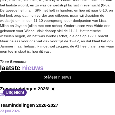
(7-7, vrije bal) en Joel (8-7, schot) scoorden voor ons, maar SKF had
het laatste woord, en zo was de wedstrijd bij rust in evenwicht (8-8).
De tweede helft nam SKF het heft in handen, en liep uit naar 8-10, en
het leek erop dat men verder zou uitlopen, maar wij draaiden de
wedstrijd om, in een 11-10 voorsprong, door doelpunten van Lisa,
Milan en Jayden (allen met een schot). Ondertussen was Hidde erin
gekomen voor Wiebe. Vlak daarop viel de 11-11. Het tactische
wisselen begon, en het was Wiebe (schot) die ons op 12-11 bracht.
Maar helaas voor ons viel vlak voor tijd de 12-12, en dat bleef het ook.
Jammer maar helaas, ik moet wel zeggen, de A1 heeft laten zien waar
men toe in staat is, hou dit vast.
Theo Bosmans
laatste
nieuws
Meer nieuws
Zomertrainingen 2026! ☀️
Uitgelicht
25 juni 2026
Teamindelingen 2026-2027
23 juni 2026