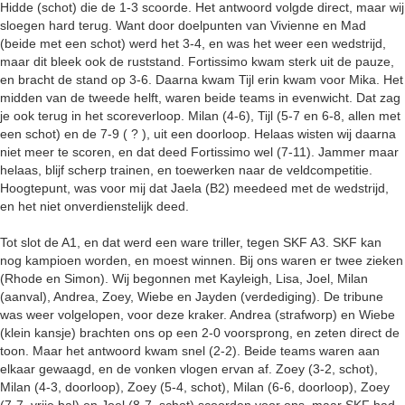
Hidde (schot) die de 1-3 scoorde. Het antwoord volgde direct, maar wij
sloegen hard terug. Want door doelpunten van Vivienne en Mad
(beide met een schot) werd het 3-4, en was het weer een wedstrijd,
maar dit bleek ook de ruststand. Fortissimo kwam sterk uit de pauze,
en bracht de stand op 3-6. Daarna kwam Tijl erin kwam voor Mika. Het
midden van de tweede helft, waren beide teams in evenwicht. Dat zag
je ook terug in het scoreverloop. Milan (4-6), Tijl (5-7 en 6-8, allen met
een schot) en de 7-9 ( ? ), uit een doorloop. Helaas wisten wij daarna
niet meer te scoren, en dat deed Fortissimo wel (7-11). Jammer maar
helaas, blijf scherp trainen, en toewerken naar de veldcompetitie.
Hoogtepunt, was voor mij dat Jaela (B2) meedeed met de wedstrijd,
en het niet onverdienstelijk deed.
Tot slot de A1, en dat werd een ware triller, tegen SKF A3. SKF kan
nog kampioen worden, en moest winnen. Bij ons waren er twee zieken
(Rhode en Simon). Wij begonnen met Kayleigh, Lisa, Joel, Milan
(aanval), Andrea, Zoey, Wiebe en Jayden (verdediging). De tribune
was weer volgelopen, voor deze kraker. Andrea (strafworp) en Wiebe
(klein kansje) brachten ons op een 2-0 voorsprong, en zeten direct de
toon. Maar het antwoord kwam snel (2-2). Beide teams waren aan
elkaar gewaagd, en de vonken vlogen ervan af. Zoey (3-2, schot),
Milan (4-3, doorloop), Zoey (5-4, schot), Milan (6-6, doorloop), Zoey