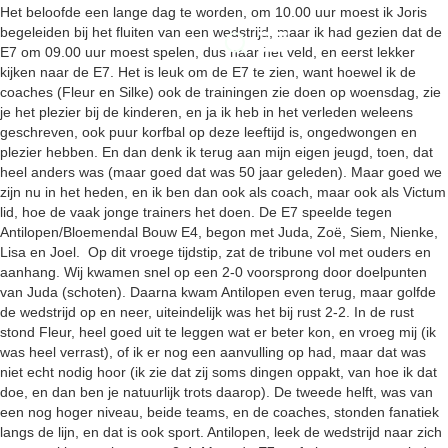
Het beloofde een lange dag te worden, om 10.00 uur moest ik Joris
begeleiden bij het fluiten van een wedstrijd, maar ik had gezien dat de
E7 om 09.00 uur moest spelen, dus naar het veld, en eerst lekker
kijken naar de E7. Het is leuk om de E7 te zien, want hoewel ik de
coaches (Fleur en Silke) ook de trainingen zie doen op woensdag, zie
je het plezier bij de kinderen, en ja ik heb in het verleden weleens
geschreven, ook puur korfbal op deze leeftijd is, ongedwongen en
plezier hebben. En dan denk ik terug aan mijn eigen jeugd, toen, dat
heel anders was (maar goed dat was 50 jaar geleden). Maar goed we
zijn nu in het heden, en ik ben dan ook als coach, maar ook als Victum
lid, hoe de vaak jonge trainers het doen. De E7 speelde tegen
Antilopen/Bloemendal Bouw E4, begon met Juda, Zoë, Siem, Nienke,
Lisa en Joel. Op dit vroege tijdstip, zat de tribune vol met ouders en
aanhang. Wij kwamen snel op een 2-0 voorsprong door doelpunten
van Juda (schoten). Daarna kwam Antilopen even terug, maar golfde
de wedstrijd op en neer, uiteindelijk was het bij rust 2-2. In de rust
stond Fleur, heel goed uit te leggen wat er beter kon, en vroeg mij (ik
was heel verrast), of ik er nog een aanvulling op had, maar dat was
niet echt nodig hoor (ik zie dat zij soms dingen oppakt, van hoe ik dat
doe, en dan ben je natuurlijk trots daarop). De tweede helft, was van
een nog hoger niveau, beide teams, en de coaches, stonden fanatiek
langs de lijn, en dat is ook sport. Antilopen, leek de wedstrijd naar zich