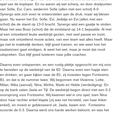
spel van de koploper. En nu waren wij wel scherp, en door doelpunten
van Sofie, Evi, Caro, wederom Sofie (allen met een schot) 8-0.
Synergo wist zich even te ontworstelen aan de druk, maar wij bleven
gaan. Nu waren het Evi, Sofie, Evi, Jedidja en Evi (allen met een
schot) die de stand op 13-0 bracht. Synergo wist een gaatje te vinden.
Maar het was Boaz (schot) die de eindstand op 14-1 bepaalde. Al met
al een ontzettend leuke wedstrijd gezien, met veel passie en inzet,
maar ook ontzettend mooie acties, van een team wat alles heeft. Maar
ga niet te makkelijk denken, blijf goed trainen, en wie weet hoe het
zaalseizoen gaat eindigen, ik weet het wel, maar je moet dat nooit
uitspreken. Dus blijf goed luisteren naar jullie coaches.
Daarna even ontspannen, en een rustig plekje opgezocht om mij voor
te bereiden op de wedstrijd van de B2. Daarna even een hapje eten
en drinken, en gaan kijken naar de B1, zij moesten tegen Fortissimo
B1, en dat is de nummer twee. Wij begonnen met Vivienne, Lotte,
Milan, Mika (aanval), Nina, Mirthe, Mads en Hidde (verdediging). En
op de bank zaten Jaela en Tijl. De wedstrijd begon direct met een 0-2
voorsprong voor Fortissimo. Wij kwamen wel in ons spel, toen Nina
door haar rechter enkel klapte (zij was net hersteld, van haar linker
enkel), en moest er geblesseerd uit. Jaela, kwam erin. Fortissimo
scoorde de 0-3. Daarna werd ons harde werken beloont, en was het